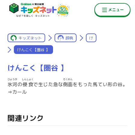
キッズネット
辞典
け
けんこく【圏谷 】
けんこく【圏谷 】
ひょうが
しんしょく
そくめん
氷河
の
侵食
で生じた急な
側面
をもった馬てい形の谷。
⇒カール
関連リンク