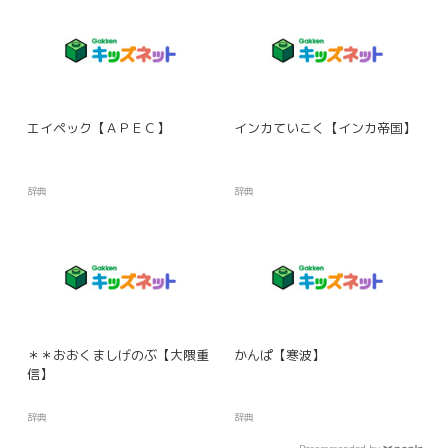
エイペック【ＡＰＥＣ】
インカていこく【インカ帝国】
辞典
辞典
＊＊おおくましげのぶ【大隈重
かんぱ【寒波】
信】
辞典
辞典