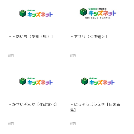
＊＊あいち【愛知（県）】
＊アサリ【＜浅蜊＞】
辞典
辞典
＊かせいぶんか【化政文化】
＊にっそうぼうえき【日宋貿
易】
辞典
辞典