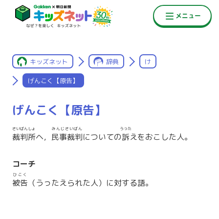
キッズネット
辞典
け
げんこく【原告】
げんこく【原告】
さいばんしょ
みんじさいばん
うった
裁判所
ヘ，
民事裁判
についての
訴
えをおこした人。
コーチ
ひこく
被告
（うったえられた人）に対する語。