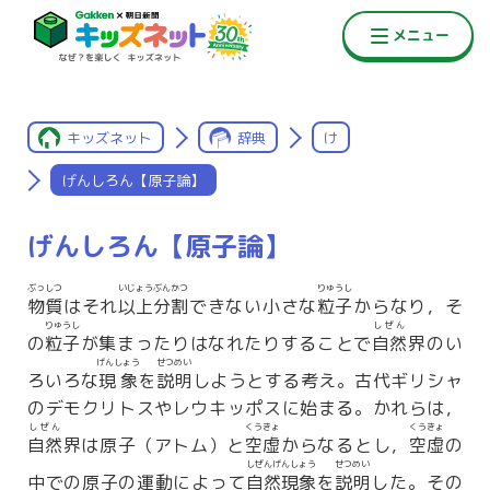
キッズネット
辞典
け
げんしろん【原子論】
げんしろん【原子論】
ぶっしつ
いじょうぶんかつ
りゅうし
物質
はそれ
以上分割
できない小さな
粒子
からなり，そ
りゅうし
しぜん
の
粒子
が集まったりはなれたりすることで
自然
界のい
げんしょう
せつめい
ろいろな
現象
を
説明
しようとする考え。古代ギリシャ
のデモクリトスやレウキッポスに始まる。かれらは，
しぜん
くうきょ
くうきょ
自然
界は原子（アトム）と
空虚
からなるとし，
空虚
の
しぜんげんしょう
せつめい
中での原子の運動によって
自然現象
を
説明
した。その