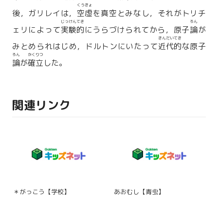
くうきょ
後，ガリレイは，
空虚
を真空とみなし，それがトリチ
じっけんてき
ろん
ェリによって
実験的
にうらづけられてから，原子
論
が
きんだいてき
みとめられはじめ，ドルトンにいたって
近代的
な原子
ろん
かくりつ
論
が
確立
した。
関連リンク
＊がっこう【学校】
あおむし【青虫】