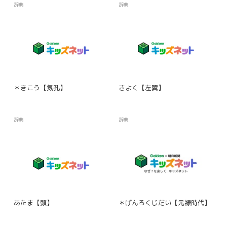
辞典
辞典
＊きこう【気孔】
さよく【左翼】
辞典
辞典
あたま【頭】
＊げんろくじだい【元禄時代】