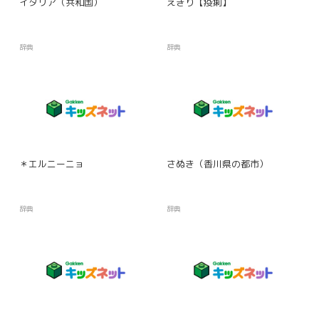
イタリア（共和国）
えきり【疫痢】
辞典
辞典
＊エルニーニョ
さぬき（香川県の都市）
辞典
辞典