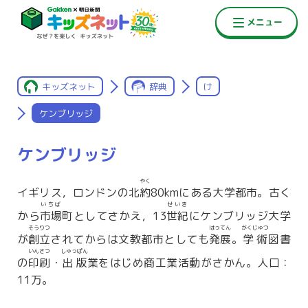
キッズネット
辞典
け
ケンブリッジ
ケンブリッジ
やく
イギリス，ロンドンの北
約
80kmにある大学都市。古く
いちば
せいき
から
市場
町としてさかえ，13
世紀
にケンブリッジ大学
そうりつ
はってん
がくじゅつ
が
創立
されてからは文教都市としても
発展
。
学術
図書
いんさつ
しゅっぱん
の
印刷
・
出版
業をはじめ商工業活動がさかん。人口：
11万。