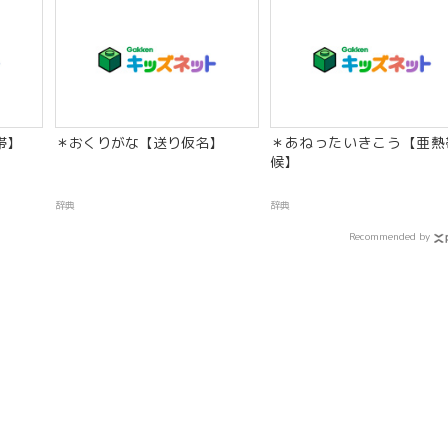
帯】
＊おくりがな【送り仮名】
＊あねったいきこう【亜熱
候】
辞典
辞典
Recommended by