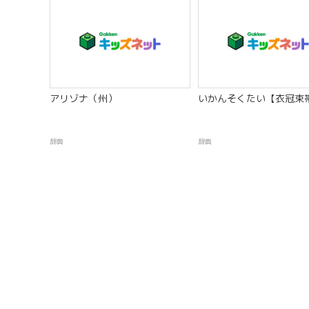
アリゾナ（州）
いかんそくたい【衣冠束
辞典
辞典