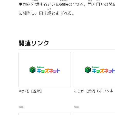
ぶんるい
だんかい
もん
もく
生物を
分類
するときの
段階
の1つで，
門
と
目
との間
こう
に相当し，両生
綱
とよばれる。
関連リンク
＊かそ【過疎】
こうが【黄河（ホワンホ
辞典
辞典