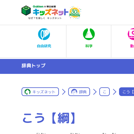
科学
自由研究
動
辞典トップ
キッズネット
辞典
こ
こう【
こう【綱】