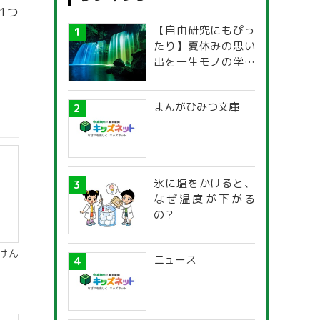
1つ
【自由研究にもぴっ
たり】夏休みの思い
出を一生モノの学び
に！「光の不思議」
探究ガイド
まんがひみつ文庫
氷に塩をかけると、
なぜ温度が下がる
の？
けん
ニュース