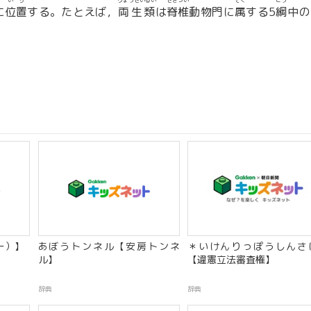
いち
りょうせいるい
せきつい
ぞく
こう
に
位置
する。たとえば，
両生類
は
脊椎
動物門に
属
する5
綱
中の
ー）】
あぼうトンネル【安房トンネ
＊いけんりっぽうしんさ
ル】
【違憲立法審査権】
辞典
辞典