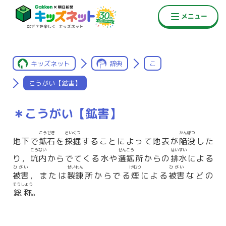
キッズネット
辞典
こ
こうがい【鉱害】
＊こうがい【鉱害】
こうせき
さいくつ
かんぼつ
地下で
鉱石
を
採掘
することによって地表が
陥没
した
こうない
せんこう
はいすい
り，
坑内
からでてくる水や
選鉱
所からの
排水
による
ひがい
せいれん
けむり
ひがい
被害
，または
製錬
所からでる
煙
による
被害
などの
そうしょう
総称
。