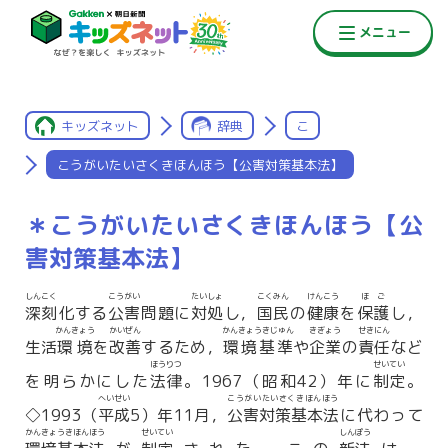
キッズネット
辞典
こ
こうがいたいさくきほんほう【公害対策基本法】
＊こうがいたいさくきほんほう【公
害対策基本法】
しんこく
こうがい
たいしょ
こくみん
けんこう
ほご
深刻
化する
公害
問題に
対処
し，
国民
の
健康
を
保護
し，
かんきょう
かいぜん
かんきょうきじゅん
きぎょう
せきにん
生活
環境
を
改善
するため，
環境基準
や
企業
の
責任
など
ほうりつ
せいてい
を明らかにした
法律
。1967（昭和42）年に
制定
。
へいせい
こうがいたいさくきほんほう
◇1993（
平成
5）年11月，
公害対策基本法
に代わって
かんきょうきほんほう
せいてい
しんぽう