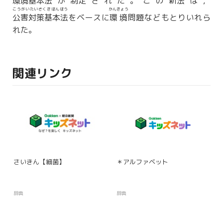
環境基本法
が
制定
された。この
新法
は，
こうがいたいさくきほんほう
かんきょう
公害対策基本法
をベースに
環境
問題などもとりいれら
れた。
関連リンク
さいきん【細菌】
＊アルファベット
辞典
辞典