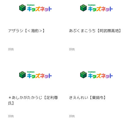
アザラシ【＜海豹＞】
あぶくまこうち【阿武隈高地】
辞典
辞典
＊あしかがたかうじ【足利尊
きえんれい【棄捐令】
氏】
辞典
辞典