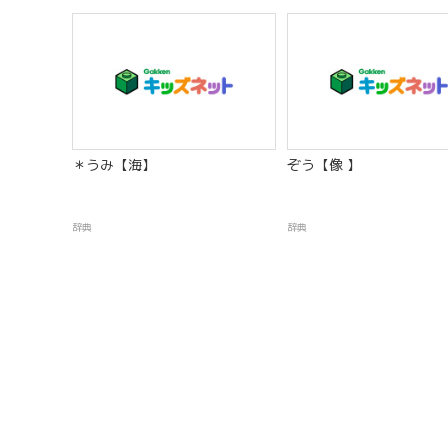
＊うみ【海】
ぞう【像 】
辞典
辞典