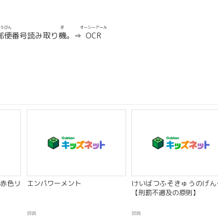
うびん
き
オーシーアール
郵便
番号読み取り
機
。⇒
OCR
赤色リ
エンパワーメント
けいばつふそきゅうのげん
【刑罰不遡及の原則】
辞典
辞典