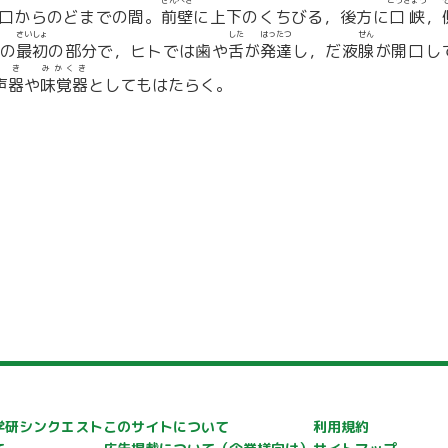
ぜんへき
こうきょう
口からのどまでの間。
前壁
に上下のくちびる，後方に
口峡
，
さいしょ
した
はったつ
せん
の
最初
の部分で，ヒトでは歯や
舌
が
発達
し，だ液
腺
が開口し
き
みかくき
声
器
や
味覚器
としてもはたらく。
学研シンクエスト
このサイトについて
利用規約