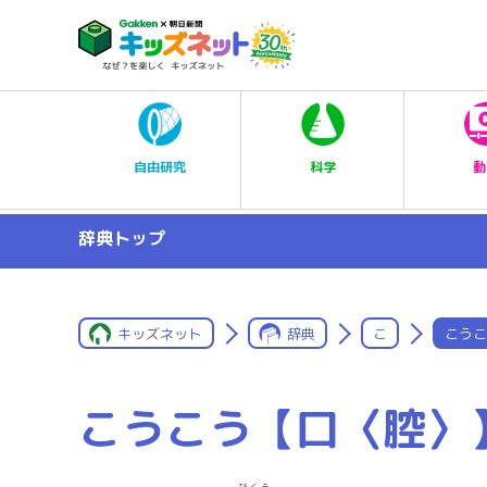
科学
自由研究
動
辞典トップ
キッズネット
辞典
こ
こうこ
こうこう【口〈腔〉