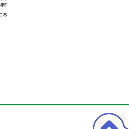
そくへき
側壁
てお