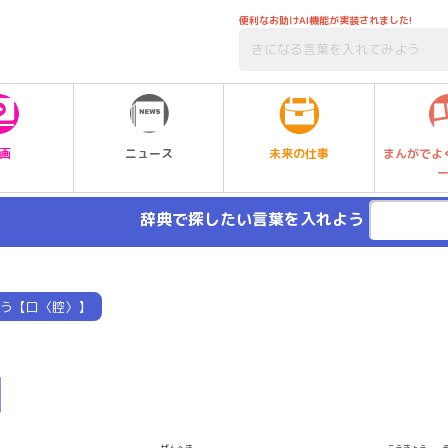
便利なお助けAI機能が実装されました!
未来の仕事
画
ニュース
まんがでよ
辞典で探したい言葉を入れよう
う【口〈腔〉】
】