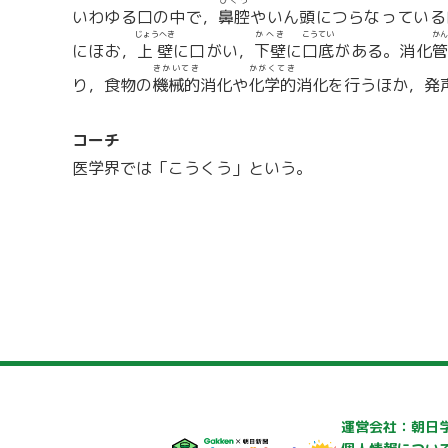
びくう
いわゆる口の中で，
鼻腔
やいん頭につらなっている
じょうへき
かへき
こうてい
かん
にほお，
上壁
に口がい，
下壁
に
口底
がある。消化
管
きかいてき
かがくてき
り，食物の
機械的
消化や
化学的
消化を行うほか，発
コーチ
医学界では「こうくう」という。
運営会社：朝日