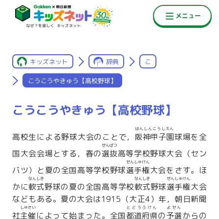
キッズネット
辞典
こ
こうこうやきゅう【高校野球】
こうこうやきゅう【高校野球】
はんしんこうしえん
高校生による野球大会のことで，
阪神甲子園
球場を全
せんばつ
国大会会場とする，春の
選抜
高等学校野球大会（セン
せんしゅけん
バツ）と夏の全国高等学校野球
選手権
大会をさす。ほ
なんしき
なんしき
せんしゅけん
かに
軟式
野球の夏の全国高等学校
軟式
野球
選手権
大会
などもある。夏の大会は1915（大正4）年，朝日新聞
しゅさい
とどうふけん
よせん
社
主催
によって始まった。全国
都道府県
の
予選
からの