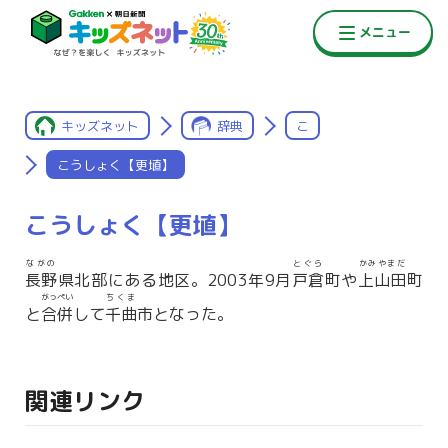
キッズネット
辞典
こ
こうしょく【更埴】
こうしょく【更埴】
ながの
とぐら
かみやまだ
長野
県北部にある地区。2003年9月
戸倉
町や
上山田
町
がっぺい
ちくま
と
合併
して
千曲
市となった。
関連リンク