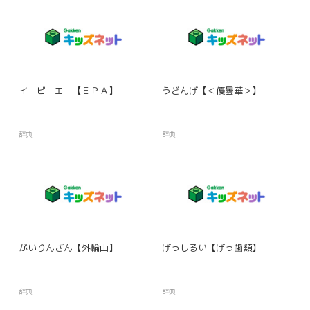
イーピーエー【ＥＰＡ】
うどんげ【＜優曇華＞】
辞典
辞典
がいりんざん【外輪山】
げっしるい【げっ歯類】
辞典
辞典