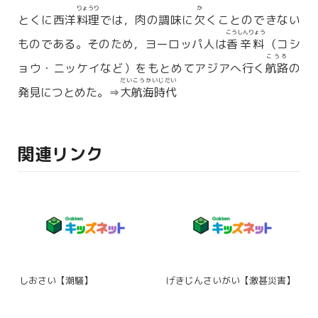
りょうり
か
とくに西洋
料理
では，肉の調味に
欠
くことのできない
こうしんりょう
ものである。そのため，ヨーロッパ人は
香辛料
（コシ
こうろ
ョウ・ニッケイなど）をもとめてアジアへ行く
航路
の
だいこうかいじだい
発見につとめた。⇒
大航海時代
関連リンク
しおさい【潮騒】
げきじんさいがい【激甚災害】