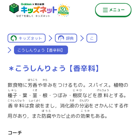
キッズネット
辞典
こ
こうしんりょう【香辛料】
＊こうしんりょう【香辛料】
ほうこう
から
飲食物に
芳香
や
辛
みをつけるもの。スパイス。植物の
しゅし
くき
じゅひ
げんりょう
種子
・葉・
茎
・根・つぼみ・
樹皮
などを
原料
とする。
こうしんりょう
しょくよく
えき
ぶんぴつ
香辛料
は
食欲
をまし，消化
液
の
分泌
をさかんにする作
ぼうふ
こうか
用があり，また
防腐
やカビ止めの
効果
もある。
コーチ