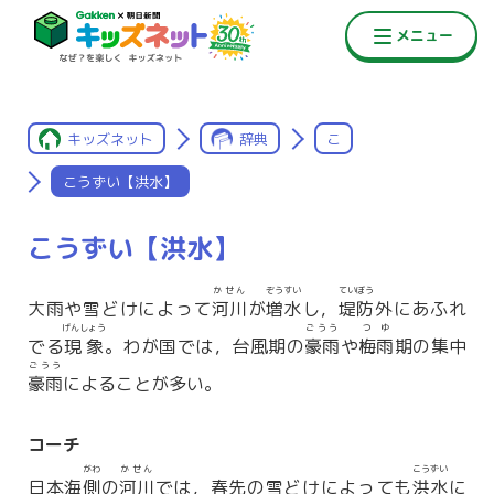
キッズネット
辞典
こ
こうずい【洪水】
こうずい【洪水】
かせん
ぞうすい
ていぼう
大雨や雪どけによって
河川
が
増水
し，
堤防
外にあふれ
げんしょう
ごうう
つゆ
でる
現象
。わが国では，台風期の
豪雨
や
梅雨
期の集中
ごうう
豪雨
によることが多い。
コーチ
がわ
かせん
こうずい
日本海
側
の
河川
では，春先の雪どけによっても
洪水
に