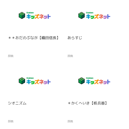
＊＊おだのぶなが【織田信長】
あらすじ
辞典
辞典
シオニズム
＊かくへいき【核兵器】
辞典
辞典