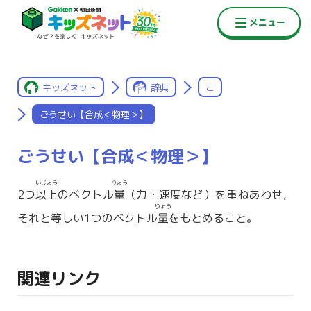
キッズネット
辞典
こ
ごうせい【合成＜物理＞】
ごうせい【合成＜物理＞】
いじょう
りょう
2つ
以上
のベクトル
量
（力・速度など）を重ねあわせ，
りょう
それと等しい1つのベクトル
量
をもとめること。
関連リンク