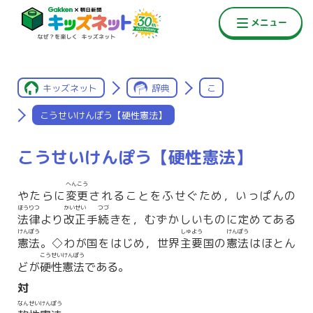
キッズネット
辞典
こ
こうせいけんぽう【硬性憲法】
こうせいけんぽう【硬性憲法】
へんこう
やたらに
変更
されることをふせぐため，いっぱんの
ほうりつ
かいせい
つづ
法律
より
改正
手
続
きを，むずかしいものに定めてある
けんぽう
しゅよう
けんぽう
憲法
。◇わが国をはじめ，世界
主要
国の
憲法
はほとん
こうせいけんぽう
どが
硬性憲法
である。
対
なんせいけんぽう