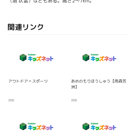
（
塔状
雲）などもある。高さ2〜7km。
関連リンク
アウトドア＝スポーツ
あめのもりほうしゅう【雨森芳
洲】
辞典
辞典