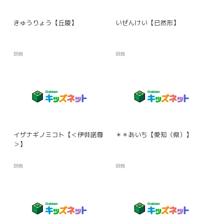
きゅうりょう【丘陵】
いぜんけい【已然形】
辞典
辞典
イザナギノミコト【＜伊弉諾尊
＊＊あいち【愛知（県）】
＞】
辞典
辞典