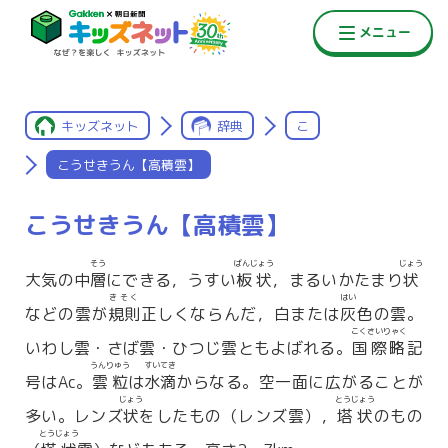
キッズネット
辞典
こ
こうせきうん【高積雲】
こうせきうん【高積雲】
そう
ばんじょう
じょう
大気の中
層
にできる，うすい
板状
，まるいかたまり
状
きそく
はい
などの雲が
規則
正しくならんだ，白または
灰
色の雲。
こくさいりゃく
いわし雲・さば雲・ひつじ雲ともよばれる。
国際略
記
うんりゅう
すいてき
号はAc。
雲粒
は
水滴
からなる。空一面に広がることが
じょう
とうじょう
多い。レンズ
状
をしたもの（レンズ雲），
塔状
のもの
とうじょう