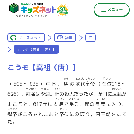
キッズネット
辞典
こ
こうそ【高祖（唐）】
こうそ【高祖（唐）】
とう
しょだいこうてい
ざいい
（565〜635）中国，
唐
の
初代皇帝
（
在位
618〜
せいめい
りえん
ずい
はんらん
626）。
姓名
は
李淵
。
隋
の役人だったが，全国に
反乱
が
タイユワン
きょへい
ちょうあん
おこると，617年に
太原
で
挙兵
。都の
長安
に入り，
ようだい
ていい
とう
煬帝
がころされたあと
帝位
にのぼり，
唐
王朝をたて
た。