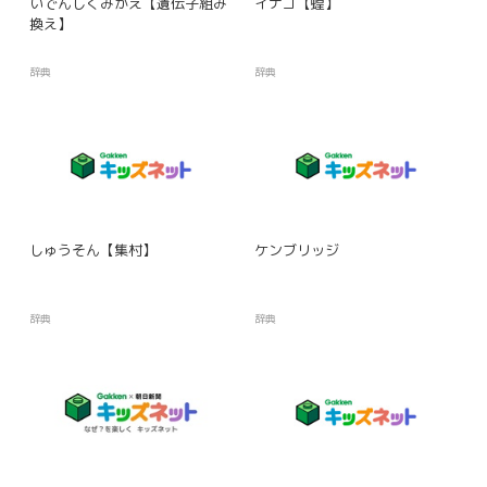
いでんしくみかえ【遺伝子組み
イナゴ【蝗】
換え】
辞典
辞典
しゅうそん【集村】
ケンブリッジ
辞典
辞典