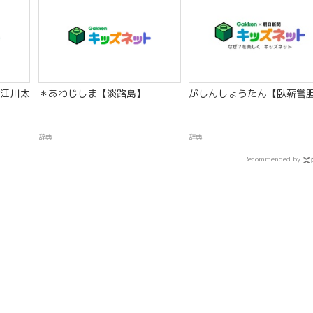
江川太
＊あわじしま【淡路島】
がしんしょうたん【臥薪嘗
辞典
辞典
Recommended by