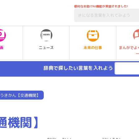
便利なお助けAI機能が実装されました!
未来の仕事
画
ニュース
まんがでよ
辞典で探したい言葉を入れよう
うきかん【交通機関】
通機関】