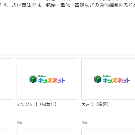
ゆうびん
でんしん
つうしん
きかん
さす。広い意味では，
郵便
・
電信
・電話などの
通信
機関
をふく
マツタケ【〈松茸〉】
えきり【疫痢】
辞典
辞典