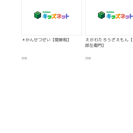
＊かんせつぜい【間接税】
えがわたろうざえもん【
郎左衛門】
辞典
辞典