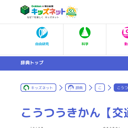
科学
自由研究
動
辞典トップ
キッズネット
辞典
こ
こうつ
こうつうきかん【交