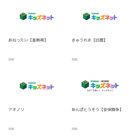
あねったい【亜熱帯】
きゅうれき【旧暦】
辞典
辞典
アオノリ
あんぽとうそう【安保闘争】
辞典
辞典