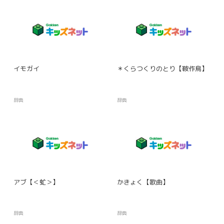
イモガイ
＊くらつくりのとり【鞍作鳥】
辞典
辞典
アブ【＜虻＞】
かきょく【歌曲】
辞典
辞典