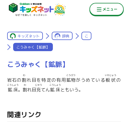
キッズネット
辞典
こ
こうみゃく【鉱脈】
こうみゃく【鉱脈】
わ
こうぶつ
いたじょう
岩石の
割
れ目を特定の有用
鉱物
がうめている
板状
の
こうしょう
わ
じゅう
こうしょう
鉱床
。
割
れ目
充
てん
鉱床
ともいう。
関連リンク