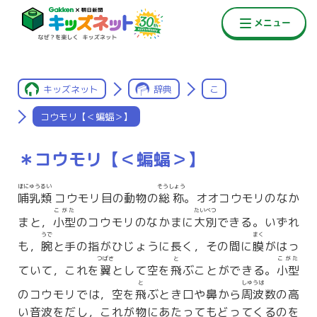
キッズネット
辞典
こ
コウモリ【＜蝙蝠＞】
＊コウモリ【＜蝙蝠＞】
ほにゅうるい
そうしょう
哺乳類
コウモリ目の動物の
総称
。オオコウモリのなか
こがた
たいべつ
まと，
小型
のコウモリのなかまに
大別
できる。いずれ
うで
まく
も，
腕
と手の指がひじょうに長く，その間に
膜
がはっ
つばさ
と
こがた
ていて，これを
翼
として空を
飛
ぶことができる。
小型
と
しゅうは
のコウモリでは，空を
飛
ぶとき口や鼻から
周波
数の高
い音波をだし，これが物にあたってもどってくるのを