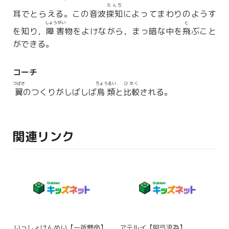
たんち
耳でとらえる。この音波
探知
によってまわりのようす
しょうがい
と
を知り，
障害
物をよけながら，まっ暗な中を
飛
ぶこと
ができる。
コーチ
つばさ
ちょうるい
ひかく
翼
のつくりがしばしば
鳥類
と
比較
される。
関連リンク
いっしょけんめい【一所懸命】
アテルイ【阿弖流為】