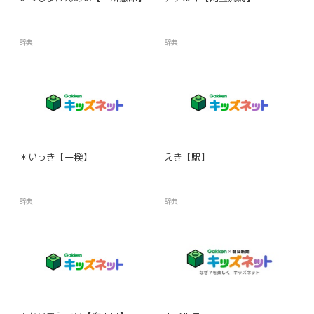
辞典
辞典
＊いっき【一揆】
えき【駅】
辞典
辞典