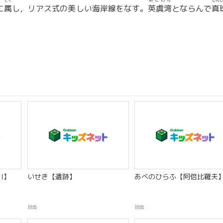
ぞく
あごわん
しん
に
属
し，リアス式の美しい海岸線をなす。
英虞湾
とならんで
真
川】
いせき【遺跡】
あべのひらふ【阿倍比羅夫
辞典
辞典