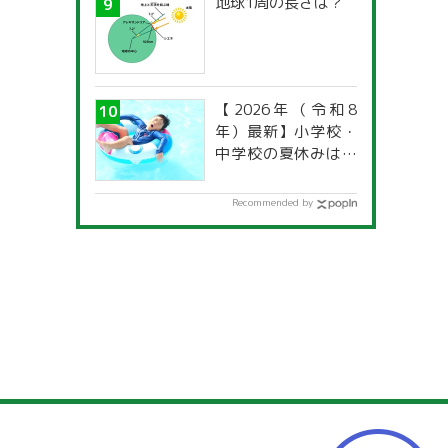
地球1周の長さは？
【2026年（令和8
年）最新】小学校・
中学校の夏休みはい
つからいつまで？ 都
道府県別「夏季休暇
Recommended by
一覧」