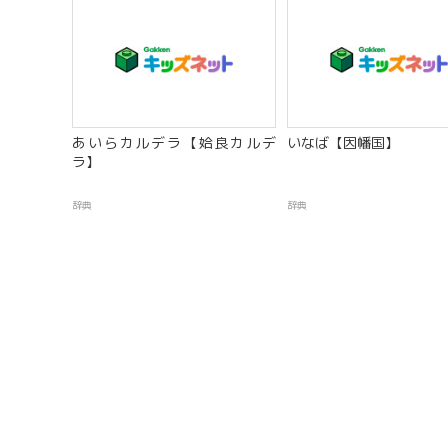
あいらカルデラ【姶良カルデ
いなば【因幡国】
ラ】
辞典
辞典