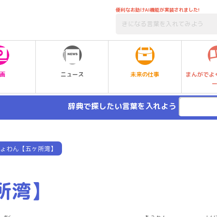
便利なお助けAI機能が実装されました!
未来の仕事
画
ニュース
まんがでよ
辞典で探したい言葉を入れよう
ょわん【五ヶ所湾】
所湾】