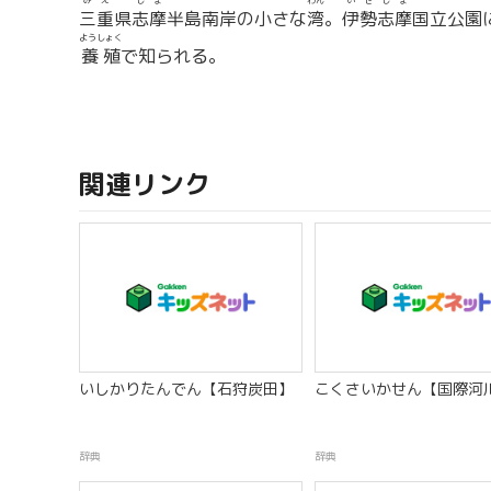
みえ
しま
わん
いせしま
三重
県
志摩
半島南岸の小さな
湾
。
伊勢志摩
国立公園
ようしょく
養殖
で知られる。
関連リンク
いしかりたんでん【石狩炭田】
こくさいかせん【国際河
辞典
辞典