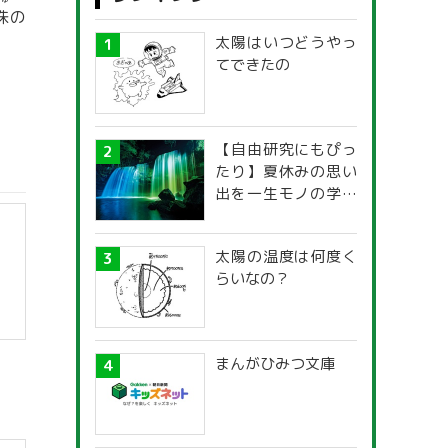
じゅ
珠
の
太陽はいつどうやっ
てできたの
【自由研究にもぴっ
たり】夏休みの思い
出を一生モノの学び
に！「光の不思議」
探究ガイド
太陽の温度は何度く
らいなの？
】
まんがひみつ文庫