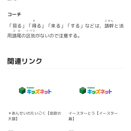
コーチ
え
ごかん
「見る」「
得
る」「来る」「する」などは，
語幹
と活
ごび
くべつ
用
語尾
の
区別
がないので注意する。
関連リンク
＊あんせいのたいごく【安政の
イースターとう【イースター
大獄】
島】