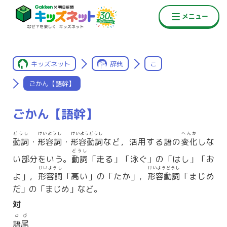
キッズネット
辞典
こ
ごかん【語幹】
ごかん【語幹】
どうし
けいようし
けいようどうし
へんか
動詞
・
形容詞
・
形容動詞
など，活用する語の
変化
しな
どうし
い部分をいう。
動詞
「走る」「泳ぐ」の「はし」「お
けいようし
けいようどうし
よ」，
形容詞
「高い」の「たか」，
形容動詞
「まじめ
だ」の「まじめ」など。
対
ごび
語尾