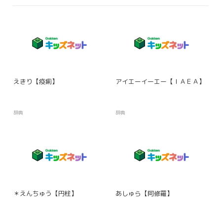
えきり【疫痢】
アイエーイーエー【ＩＡＥＡ】
辞典
辞典
＊えんちゅう【円柱】
あしゅら【阿修羅】