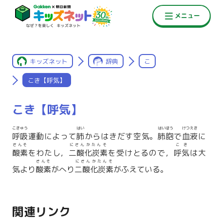
キッズネット
辞典
こ
こき【呼気】
こき【呼気】
こきゅう
はい
はいほう
けつえき
呼吸
運動によって
肺
からはきだす空気。
肺胞
で
血液
に
さんそ
にさんかたんそ
こき
酸素
をわたし，
二酸化炭素
を受けとるので，
呼気
は大
さんそ
にさんかたんそ
気より
酸素
がへり
二酸化炭素
がふえている。
関連リンク