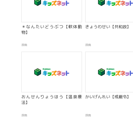
＊なんたいどうぶつ【軟体動
きょうわせい【共和政】
物】
辞典
辞典
おんせんりょうほう【温泉療
かいげんれい【戒厳令】
法】
辞典
辞典