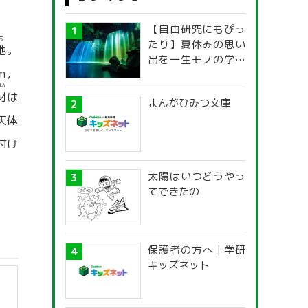
【自由研究にもぴっ
ち
たり】夏休みの思い
地
。
出を一生モノの学び
3m，
に！「光の不思議」
い
探究ガイド
材
は
まんがひみつ文庫
天体
付け
太陽はいつどうやっ
てできたの
保護者の方へ | 学研
キッズネット