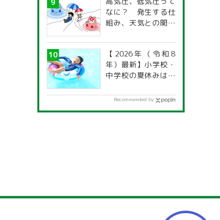
高気圧、低気圧って
なに？ 発生する仕
組み、天気との関係
は？
【2026年（令和8
年）最新】小学校・
中学校の夏休みはい
つからいつまで？ 都
道府県別「夏季休暇
Recommended by
一覧」