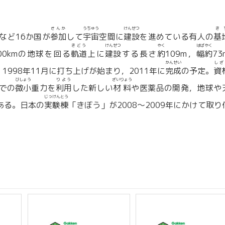
さんか
うちゅう
けんせつ
き
など16か国が
参加
して
宇宙
空間に
建設
を進めている有人の
基
きどう
けんせつ
やく
はばやく
00kmの地球を回る
軌道
上に
建設
する長さ
約
109m，
幅約
7
かんせい
しざ
1998年11月に打ち上げが始まり，2011年に
完成
の予定。
資
びしょう
りよう
ざいりょう
での
微小
重力を
利用
した新しい
材料
や医薬品の開発，地球や
じっけんとう
ある。日本の
実験棟
「きぼう」が2008〜2009年にかけて取り