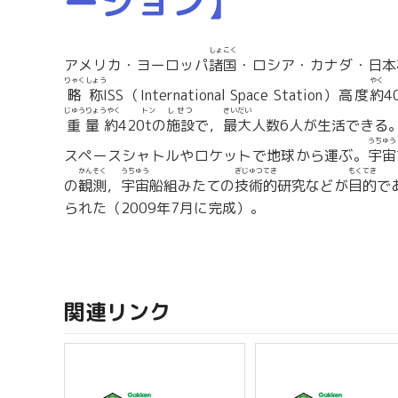
ーション】
しょこく
アメリカ・ヨーロッパ
諸国
・ロシア・カナダ・日本
りゃくしょう
やく
略称
ISS（International Space Station）高度
約
4
じゅうりょうやく
トン
しせつ
さいだい
重量約
420
t
の
施設
で，
最大
人数6人が生活できる。
うちゅう
スペースシャトルやロケットで地球から運ぶ。
宇宙
かんそく
うちゅう
ぎじゅつてき
もくてき
の
観測
，
宇宙
船組みたての
技術的
研究などが
目的
で
られた（2009年7月に完成）。
関連リンク