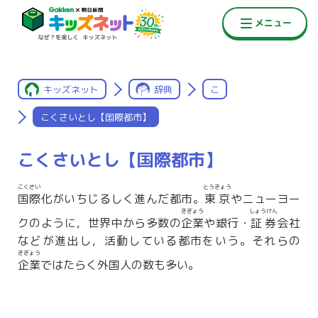
キッズネット
辞典
こ
こくさいとし【国際都市】
こくさいとし【国際都市】
こくさい
とうきょう
国際
化がいちじるしく進んだ都市。
東京
やニューヨー
きぎょう
しょうけん
クのように，世界中から多数の
企業
や銀行・
証券
会社
などが進出し，活動している都市をいう。それらの
きぎょう
企業
ではたらく外国人の数も多い。