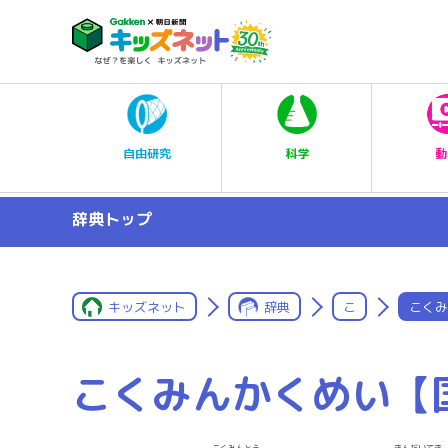
科学
自由研究
動
辞典トップ
キッズネット
辞典
こ
こくみ
こくみんかくめい【