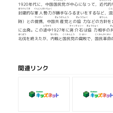
こくみんとう
きんだいてき
1920年代に，中国
国民党
が中心になって，
近代的
ほうけんてき
ぐんじんせいりょく
こん
封建的
な
軍人勢力
が勝手なふるまいをするなど，
混
ていけい
きょうさんとう
きょうりょく
ほうしん
時）との
提携
，中国
共産党
との
協力
などの
方針
を
とちゅう
チャンチェシー
きょうりょく
き
に出発。この
途中
1927年に
蔣介石
は
協力
相手の
ほくばつ
ないせん
こくみんとう
ふはい
こくみんかくめい
北伐
を終えたが，
内戦
と
国民党
の
腐敗
で，
国民革命
関連リンク