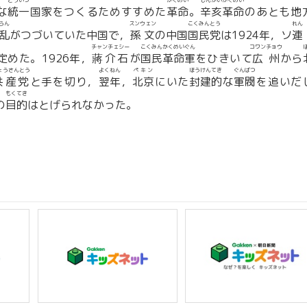
とういつ
かくめい
しんがいかくめい
な
統一
国家をつくるためすすめた
革命
。
辛亥革命
のあとも地
らん
スンウェン
こくみんとう
れん
乱
がつづいていた中国で，
孫文
の中国
国民党
は1924年，ソ
連
チャンチェシー
こくみんかくめいぐん
コワンチョウ
定めた。1926年，
蔣介石
が
国民革命軍
をひきいて
広州
から
ょうさんとう
よくねん
ペキン
ほうけんてき
ぐんばつ
共産党
と手を切り，
翌年
，
北京
にいた
封建的
な
軍閥
を追いだ
もくてき
の
目的
はとげられなかった。