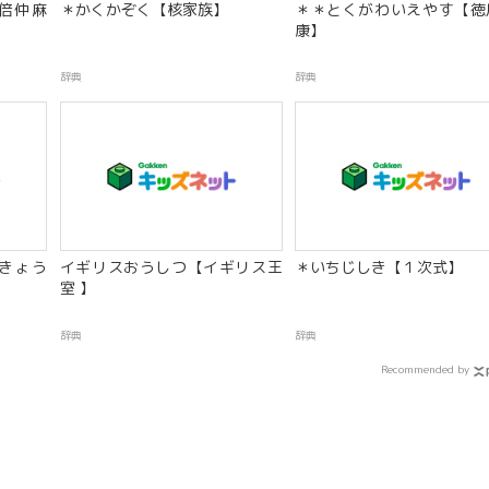
倍仲麻
＊かくかぞく【核家族】
＊＊とくがわいえやす【徳
康】
辞典
辞典
きょう
イギリスおうしつ【イギリス王
＊いちじしき【１次式】
室 】
辞典
辞典
Recommended by