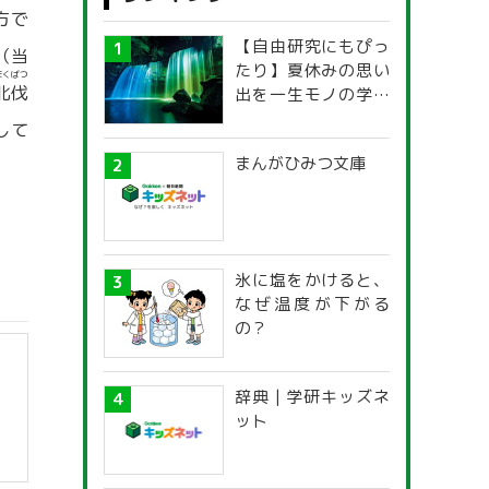
方で
【自由研究にもぴっ
（当
たり】夏休みの思い
ほくばつ
北伐
出を一生モノの学び
に！「光の不思議」
して
探究ガイド
まんがひみつ文庫
氷に塩をかけると、
なぜ温度が下がる
の？
辞典 | 学研キッズネ
ット