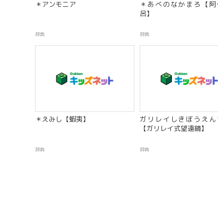
＊アンモニア
＊あべのなかまろ【阿
呂】
辞典
辞典
＊えみし【蝦夷】
ガリレイしきぼうえん
【ガリレイ式望遠鏡】
辞典
辞典