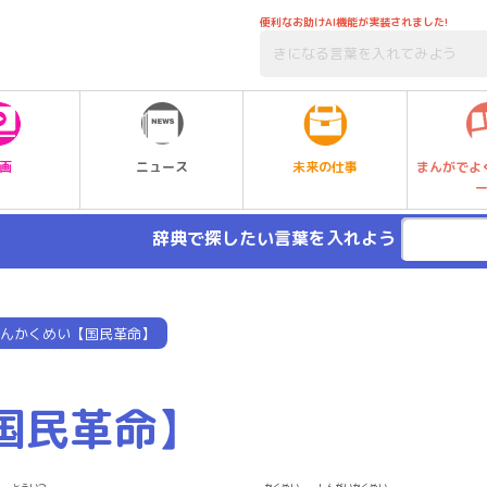
便利なお助けAI機能が実装されました!
未来の仕事
画
ニュース
まんがでよ
辞典で探したい言葉を入れよう
んかくめい【国民革命】
国民革命】