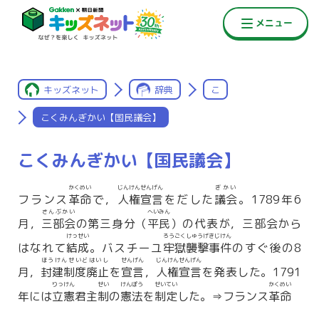
キッズネット
辞典
こ
こくみんぎかい【国民議会】
こくみんぎかい【国民議会】
かくめい
じんけんせんげん
ぎかい
フランス
革命
で，
人権宣言
をだした
議会
。1789年6
さんぶかい
へいみん
月，
三部会
の第三身分（
平民
）の代表が，三部会から
けっせい
ろうごく
しゅうげきじけん
はなれて
結成
。バスチーユ
牢獄
襲撃事件
のすぐ後の8
ほうけんせいどはいし
せんげん
じんけんせんげん
月，
封建制度廃止
を
宣言
，
人権宣言
を発表した。1791
りっけん
せい
けんぽう
せいてい
かくめい
年には
立憲
君主
制
の
憲法
を
制定
した。⇒フランス
革命