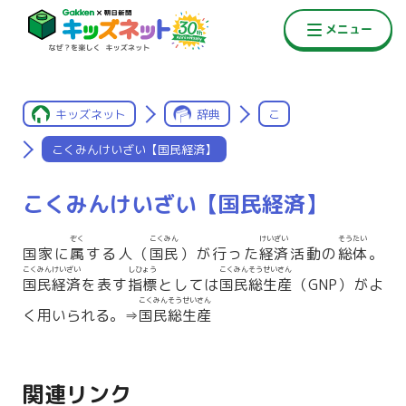
キッズネット
辞典
こ
こくみんけいざい【国民経済】
こくみんけいざい【国民経済】
ぞく
こくみん
けいざい
そうたい
国家に
属
する人（
国民
）が行った
経済
活動の
総体
。
こくみんけいざい
しひょう
こくみんそうせいさん
国民経済
を表す
指標
としては
国民総生産
（GNP）がよ
こくみんそうせいさん
く用いられる。⇒
国民総生産
関連リンク