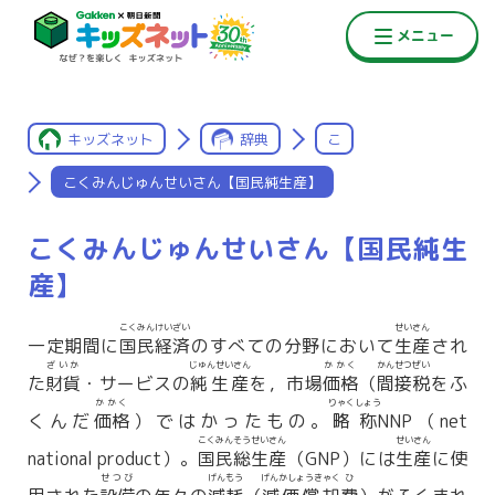
キッズネット
辞典
こ
こくみんじゅんせいさん【国民純生産】
こくみんじゅんせいさん【国民純生
産】
こくみん
けいざい
せいさん
一定期間に
国民
経済
のすべての分野において
生産
され
ざいか
じゅんせいさん
かかく
かんせつぜい
た
財貨
・サービスの
純生産
を，市場
価格
（
間接税
をふ
かかく
りゃくしょう
くんだ
価格
）ではかったもの。
略称
NNP（net
こくみんそうせいさん
せいさん
national product）。
国民総生産
（GNP）には
生産
に使
せつび
げんもう
げんかしょうきゃく
ひ