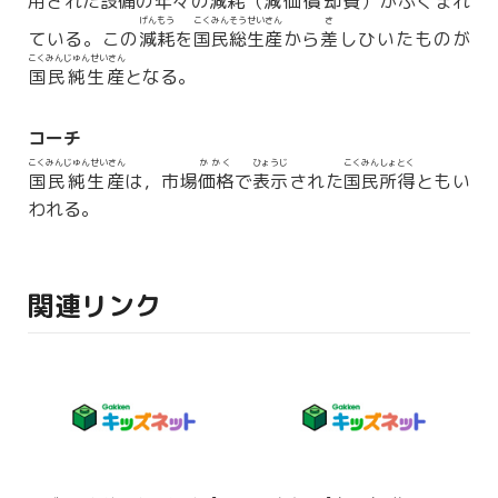
用された
設備
の年々の
減耗
（
減価償却
費
）がふくまれ
げんもう
こくみんそうせいさん
さ
ている。この
減耗
を
国民総生産
から
差
しひいたものが
こくみんじゅんせいさん
国民純生産
となる。
コーチ
こくみんじゅんせいさん
かかく
ひょうじ
こくみんしょとく
国民純生産
は，市場
価格
で
表示
された
国民所得
ともい
われる。
関連リンク