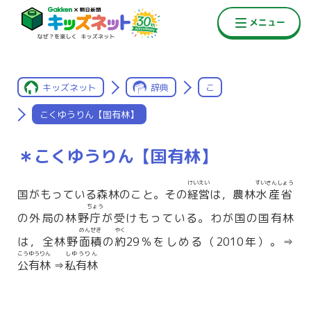
キッズネット
辞典
こ
こくゆうりん【国有林】
＊こくゆうりん【国有林】
けいえい
すいさんしょう
国がもっている森林のこと。その
経営
は，農林
水産省
ちょう
の外局の林野
庁
が受けもっている。わが国の国有林
めんせき
やく
は，全林野
面積
の
約
29％をしめる（2010年）。⇒
こうゆうりん
しゆうりん
公有林
⇒
私有林