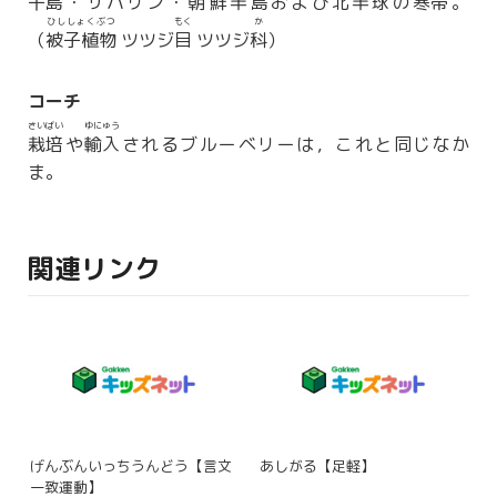
千島
・サハリン・
朝鮮
半島および北半球の
寒帯
。
ひししょくぶつ
もく
か
（
被子植物
ツツジ
目
ツツジ
科
）
コーチ
さいばい
ゆにゅう
栽培
や
輸入
されるブルーベリーは，これと同じなか
ま。
関連リンク
げんぶんいっちうんどう【言文
あしがる【足軽】
一致運動】