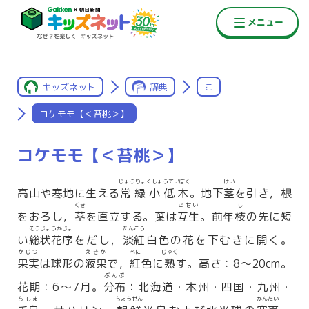
キッズネット
辞典
こ
コケモモ【＜苔桃＞】
コケモモ【＜苔桃＞】
じょうりょくしょうていぼく
けい
高山や寒地に生える
常緑小低木
。地下
茎
を引き，根
くき
ごせい
し
をおろし，
茎
を直立する。葉は
互生
。前年
枝
の先に短
そうじょうかじょ
たんこう
い
総状花序
をだし，
淡紅
白色の花を下むきに開く。
かじつ
えきか
べに
じゅく
果実
は球形の
液果
で，
紅
色に
熟
す。高さ：8〜20cm。
ぶんぷ
花期：6〜7月。
分布
：北海道・本州・四国・九州・
ちしま
ちょうせん
かんたい