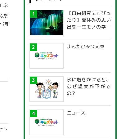
エネ
【自由研究にもぴっ
％だ
たり】夏休みの思い
・病
出を一生モノの学び
に！「光の不思議」
探究ガイド
まんがひみつ文庫
氷に塩をかけると、
なぜ温度が下がる
の？
ニュース
テリ