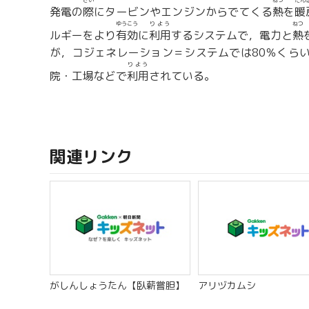
さい
ねつ
だん
発電の
際
にタービンやエンジンからでてくる
熱
を
暖
ゆうこう
りよう
ねつ
ルギーをより
有効
に
利用
するシステムで，電力と
熱
が，コジェネレーション＝システムでは80％くら
りよう
院・工場などで
利用
されている。
関連リンク
がしんしょうたん【臥薪嘗胆】
アリヅカムシ