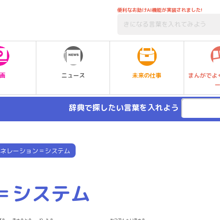
便利なお助けAI機能が実装されました!
未来の仕事
画
ニュース
まんがでよ
辞典で探したい言葉を入れよう
ネレーション＝システム
＝システム