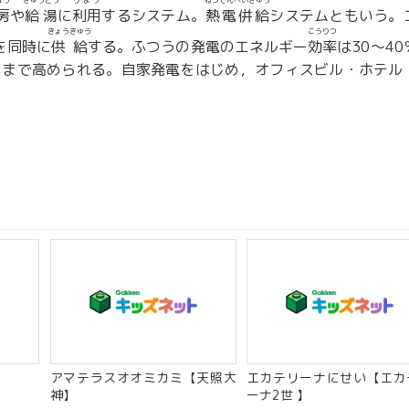
ぼう
きゅうとう
りよう
ねつでんへいきゅう
房
や
給湯
に
利用
するシステム。
熱電併給
システムともいう。
きょうきゅう
こうりつ
を同時に
供給
する。ふつうの発電のエネルギー
効率
は30〜40
いまで高められる。自家発電をはじめ，オフィスビル・ホテル
アマテラスオオミカミ【天照大
エカテリーナにせい【エカ
神】
ーナ2世 】