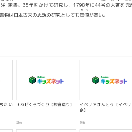
ちゅうしゃく
かん
たいちょ
かん
の
注釈
書。35年をかけて研究し，1798年に44
巻
の
大著
を
完
かち
書物は日本古来の思想の研究としても
価値
が高い。
ちたい
＊あぜくらづくり【校倉造り】
イベリアはんとう【イベリ
島】
辞典
辞典