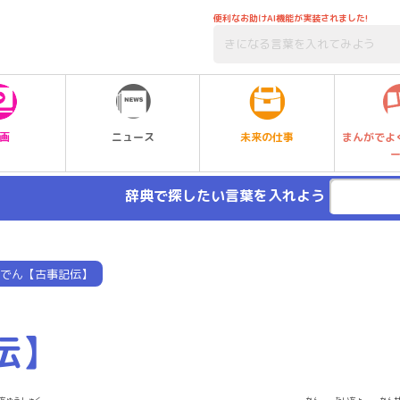
便利なお助けAI機能が実装されました!
未来の仕事
画
ニュース
まんがでよ
辞典で探したい言葉を入れよう
でん【古事記伝】
伝】