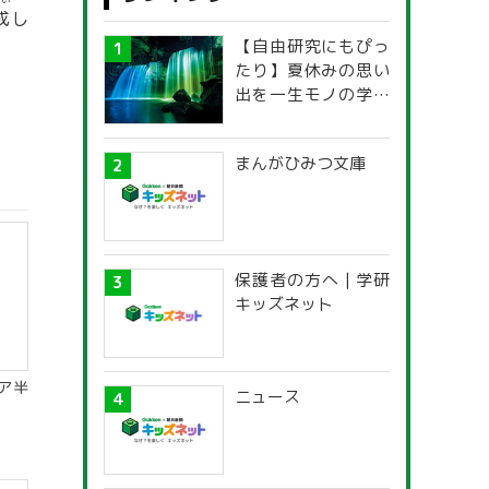
せい
成
し
【自由研究にもぴっ
たり】夏休みの思い
出を一生モノの学び
に！「光の不思議」
探究ガイド
まんがひみつ文庫
保護者の方へ | 学研
キッズネット
ア半
ニュース