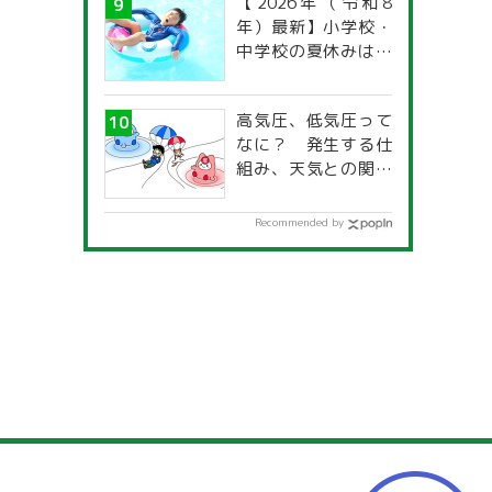
【2026年（令和8
年）最新】小学校・
中学校の夏休みはい
つからいつまで？ 都
道府県別「夏季休暇
高気圧、低気圧って
一覧」
なに？ 発生する仕
組み、天気との関係
は？
Recommended by