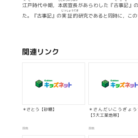
えど
もとおりのりなが
こじき
江戸
時代中期，
本居宣長
があらわした『
古事記
』
じっしょうてき
た。『古事記』の
実証的
研究であると同時に，この
関連リンク
＊さとう【砂糖】
＊さんだいこうぎょう
【3大工業地帯】
辞典
辞典