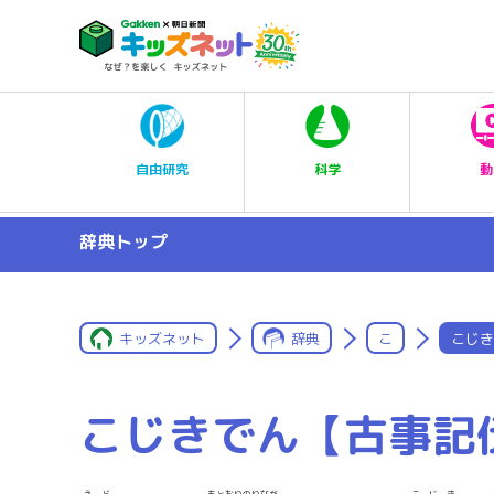
科学
自由研究
動
辞典トップ
キッズネット
辞典
こ
こじき
こじきでん【古事記