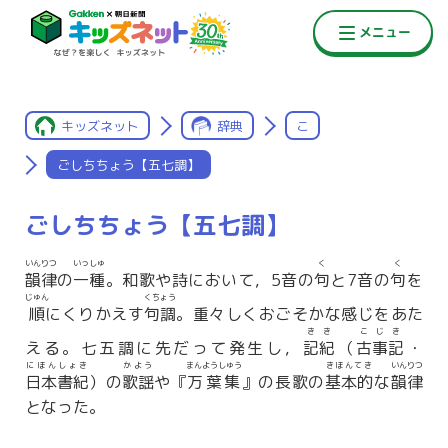
キッズネット
辞典
こ
ごしちちょう【五七調】
ごしちちょう【五七調】
いんりつ
いっしゅ
く
く
韻律
の
一種
。和歌や詩において，5音の
句
と7音の
句
を
じゅん
くちょう
順
にくりかえす
句調
。重々しくおごそかな感じをあた
きき
こじき
える。七五調に先だって発生し，
記紀
（
古事記
・
にほんしょき
かよう
まんようしゅう
きほんてき
いんりつ
日本書紀
）の
歌謡
や『
万葉集
』の長歌の
基本的
な
韻律
となった。