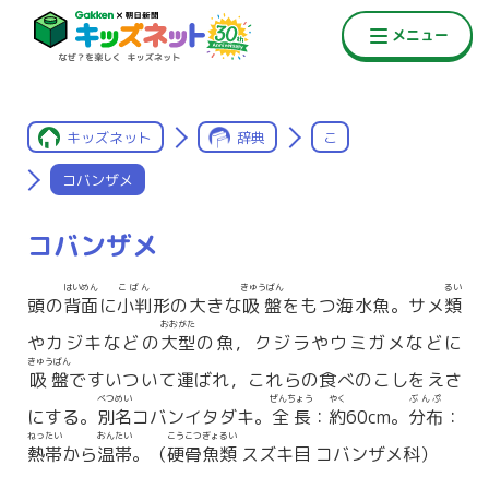
キッズネット
辞典
こ
コバンザメ
コバンザメ
はいめん
こばん
きゅうばん
るい
頭の
背面
に
小判
形の大きな
吸盤
をもつ海水魚。サメ
類
おおがた
やカジキなどの
大型
の魚，クジラやウミガメなどに
きゅうばん
吸盤
ですいついて運ばれ，これらの食べのこしをえさ
べつめい
ぜんちょう
やく
ぶんぷ
にする。
別名
コバンイタダキ。
全長
：
約
60cm。
分布
：
ねったい
おんたい
こうこつぎょるい
熱帯
から
温帯
。（
硬骨魚類
スズキ目 コバンザメ科）