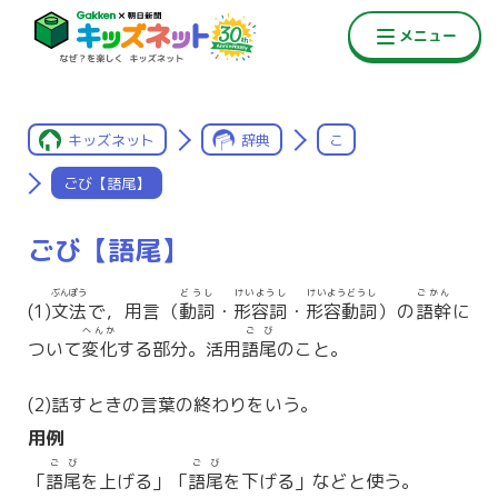
キッズネット
辞典
こ
ごび【語尾】
ごび【語尾】
ぶんぽう
どうし
けいようし
けいようどうし
ごかん
(1)
文法
で，用言（
動詞
・
形容詞
・
形容動詞
）の
語幹
に
へんか
ごび
ついて
変化
する部分。活用
語尾
のこと。
(2)話すときの言葉の終わりをいう。
用例
ごび
ごび
「
語尾
を上げる」「
語尾
を下げる」などと使う。