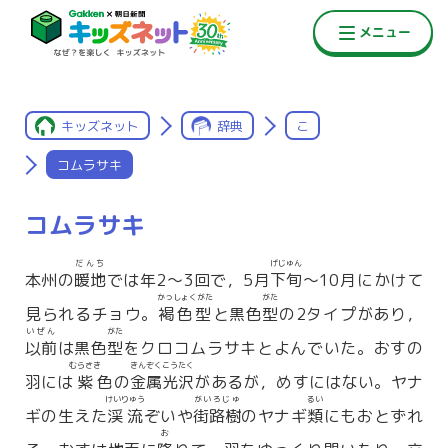
キッズネット
辞典
こ
コムラサキ
コムラサキ
だんち
げじゅん
本州の
暖地
では年2〜3回で，5月
下旬
〜10月にかけて
かっしょくがた
がた
見られるチョウ。
褐色型
と黒色
型
の2タイプがあり，
いぜん
がた
以前
は黒色
型
をクロコムラサキとよんでいた。おすの
むらさき
きんぞくこうたく
羽には
紫
色の
金属光沢
があるが，めすにはない。ヤナ
けいりゅう
がいろじゅ
るい
ギの生えた
渓流
ぞいや
街路樹
のヤナギ
類
にもおとずれ
お