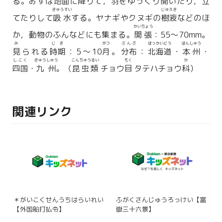
る。おすは地面に
降
りて，羽をゆっくり開いたり，立
きゅうすい
じゅえき
てたりして
吸水
する。ヤナギやクヌギの
樹液
などのほ
かいちょう
か，動物のふんなどにも集まる。
開張
：55〜70mm。
み
じき
がつ
ぶんぷ
ほっかいどう
ほんしゅう
見
られる
時期
：5〜10
月
。
分布
：
北海道
・
本州
・
しこく
きゅうしゅう
こんちゅうるい
もく
か
四国
・
九州
。（
昆虫類
チョウ
目
タテハチョウ
科
）
関連リンク
＊がいこくせんうちはらいれい
ふがくさんじゅうろっけい【富
【外国船打払令】
嶽三十六景】