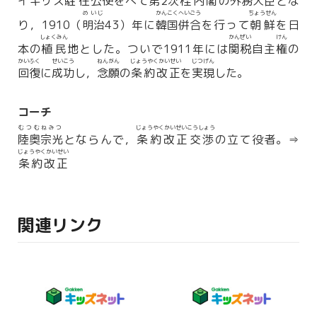
イギリス
駐在
公使をへて第2次
桂内閣
の
外務大臣
とな
めいじ
かんこくへいごう
ちょうせん
り，1910（
明治
43）年に
韓国併合
を行って
朝鮮
を日
しょくみん
かんぜい
けん
本の
植民
地とした。ついで1911年には
関税
自主
権
の
かいふく
せいこう
ねんがん
じょうやくかいせい
じつげん
回復
に
成功
し，
念願
の
条約改正
を
実現
した。
コーチ
むつむねみつ
じょうやくかいせいこうしょう
陸奥宗光
とならんで，
条約改正交渉
の立て役者。⇒
じょうやくかいせい
条約改正
関連リンク