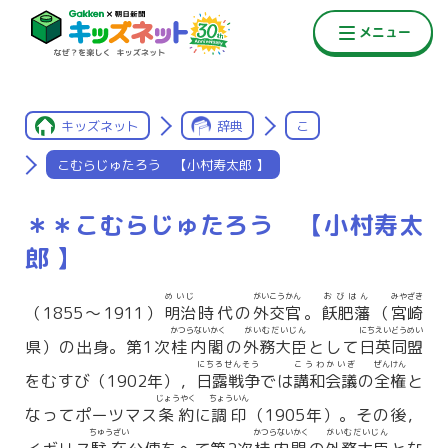
キッズネット
辞典
こ
こむらじゅたろう 【小村寿太郎 】
＊＊こむらじゅたろう 【小村寿太
郎 】
めいじ
がいこうかん
おびはん
みやざき
（1855〜1911）
明治
時代の
外交官
。
飫肥藩
（
宮崎
かつらないかく
がいむだいじん
にちえいどうめい
県）の出身。第1次
桂内閣
の
外務大臣
として
日英同盟
にちろせんそう
こうわかいぎ
ぜんけん
をむすび（1902年），
日露戦争
では
講和会議
の
全権
と
じょうやく
ちょういん
なってポーツマス
条約
に
調印
（1905年）。その後，
ちゅうざい
かつらないかく
がいむだいじん