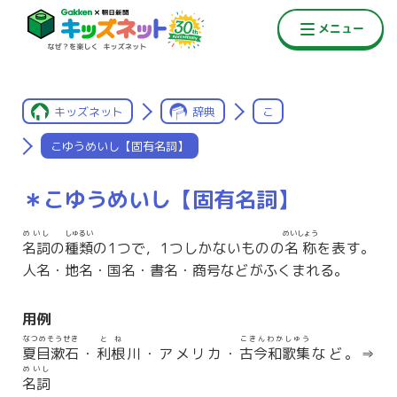
キッズネット
辞典
こ
こゆうめいし【固有名詞】
＊こゆうめいし【固有名詞】
めいし
しゅるい
めいしょう
名詞
の
種類
の1つで，1つしかないものの
名称
を表す。
人名・地名・国名・書名・商号などがふくまれる。
用例
なつめそうせき
とね
こきんわかしゅう
夏目漱石
・
利根
川・アメリカ・
古今和歌集
など。⇒
めいし
名詞