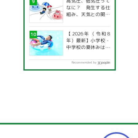
高気圧、低気圧って
なに？ 発生する仕
組み、天気との関係
は？
【2026年（令和8
年）最新】小学校・
中学校の夏休みはい
つからいつまで？ 都
道府県別「夏季休暇
Recommended by
一覧」