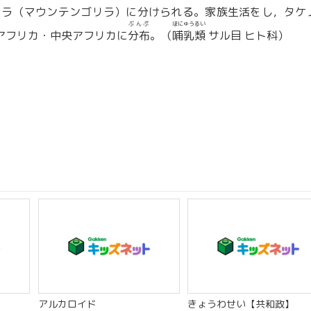
リラ（マウンテンゴリラ）に分けられる。家族生活をし，タケ
ぶんぷ
ほにゅうるい
アフリカ・中央アフリカに
分布
。（
哺乳類
サル目 ヒト科）
。
】
アルカロイド
きょうわせい【共和政】