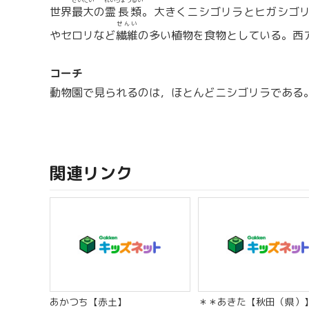
さいだい
れいちょうるい
世界
最大
の
霊長類
。大きくニシゴリラとヒガシゴ
せんい
やセロリなど
繊維
の多い植物を食物としている。西
コーチ
動物園で見られるのは，ほとんどニシゴリラである
関連リンク
あかつち【赤土】
＊＊あきた【秋田（県）