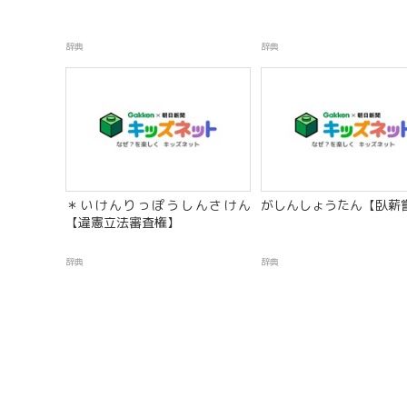
辞典
辞典
＊いけんりっぽうしんさけん
がしんしょうたん【臥薪
【違憲立法審査権】
辞典
辞典