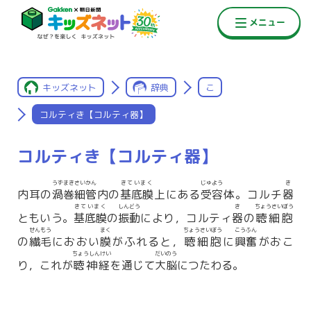
キッズネット
辞典
こ
コルティき【コルティ器】
コルティき【コルティ器】
うずまきさいかん
きていまく
じゅよう
き
内耳の
渦巻細管
内の
基底膜
上にある
受容
体。コルチ
器
きていまく
しんどう
き
ちょうさいぼう
ともいう。
基底膜
の
振動
により，コルティ
器
の
聴細胞
せんもう
まく
ちょうさいぼう
こうふん
の
繊毛
におおい
膜
がふれると，
聴細胞
に
興奮
がおこ
ちょうしんけい
だいのう
り，これが
聴神経
を通じて
大脳
につたわる。