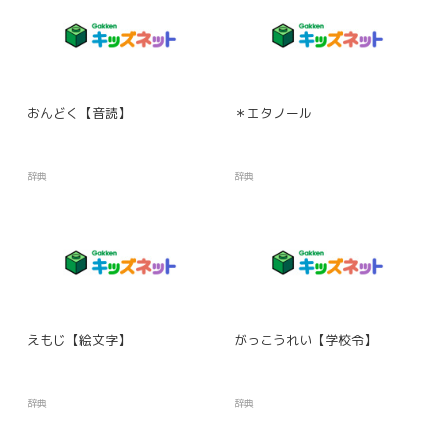
おんどく【音読】
＊エタノール
辞典
辞典
えもじ【絵文字】
がっこうれい【学校令】
辞典
辞典