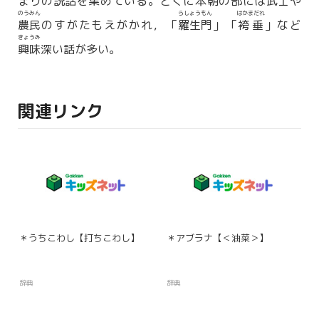
まりの
説話
を集めている。とくに本朝の部には
武士
や
のうみん
らしょうもん
はかまだれ
農民
のすがたもえがかれ，「
羅生門
」「
袴垂
」など
きょうみ
興味
深い話が多い。
関連リンク
＊うちこわし【打ちこわし】
＊アブラナ【＜油菜＞】
辞典
辞典