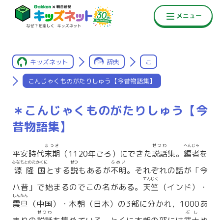
キッズネット
辞典
こ
こんじゃくものがたりしゅう【今昔物語集】
＊こんじゃくものがたりしゅう【今
昔物語集】
まっき
せつわ
へんじゃ
平安時代
末期
（1120年ごろ）にできた
説話
集。
編者
を
みなもとのたかくに
せつ
ふめい
源隆国
とする
説
もあるが
不明
。それぞれの話が「今
てんじく
ハ昔」で始まるのでこの名がある。
天竺
（インド）・
しんたん
震旦
（中国）・本朝（日本）の3部に分かれ，1000あ
せつわ
ぶし