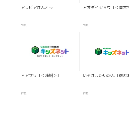
アラビアはんとう
アオダイショウ【＜青大
辞典
辞典
＊アサリ【＜浅蜊＞】
いそはまかいがん【磯浜
辞典
辞典