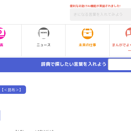
便利なお助けAI機能が実装されました!
未来の仕事
画
ニュース
まんがでよ
辞典で探したい言葉を入れよう
【＜昆布＞】
】