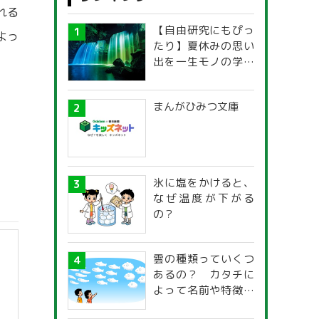
れる
【自由研究にもぴっ
よっ
たり】夏休みの思い
出を一生モノの学び
に！「光の不思議」
探究ガイド
まんがひみつ文庫
氷に塩をかけると、
なぜ温度が下がる
の？
雲の種類っていくつ
あるの？ カタチに
よって名前や特徴が
違うの？