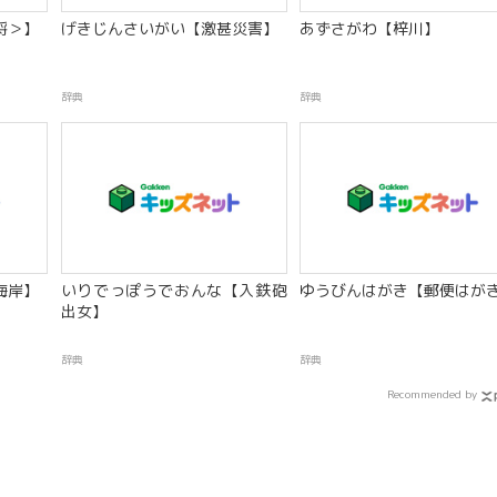
将＞】
げきじんさいがい【激甚災害】
あずさがわ【梓川】
辞典
辞典
海岸】
いりでっぽうでおんな【入鉄砲
ゆうびんはがき【郵便はが
出女】
辞典
辞典
Recommended by