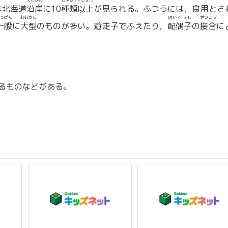
えんがん
しゅるいいじょう
は北海道
沿岸
に10
種類以上
が見られる。ふつうには，食用とさ
っぱん
おおがた
はいぐうし
せつごう
一般
に
大型
のものが多い。遊走子でふえたり，
配偶子
の
接合
に
るものなどがある。