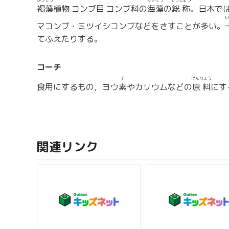
かっそう
かいそう
そうしょう
褐藻
植物 コンブ目 コンブ科の
海藻
の
総称
。日本で
い
マコンブ・ミツイシコンブなどをさすことが多い。
てふえたりする。
コーチ
そ
げんりょう
食用にするもの，ヨウ
素
やカリウムなどの
原料
にす
関連リンク