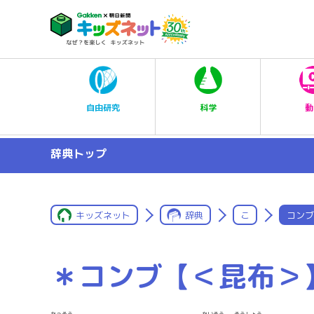
科学
自由研究
動
辞典トップ
キッズネット
辞典
こ
コンブ
＊コンブ【＜昆布＞