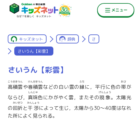
キッズネット
辞典
さ
さいうん【彩雲】
さいうん【彩雲】
こうせきうん
けんせきうん
ふち
おび
高積雲
や
巻積雲
などの白い雲の
縁
に，平行に色の
帯
が
しんじゅ
げんしょう
ならび，
真珠
色にかがやく雲，またその
現象
。太陽光
かいせつ
かんしょう
の
回折
と
干渉
によって生じ，太陽から30〜40度はなれ
た所によく見られる。