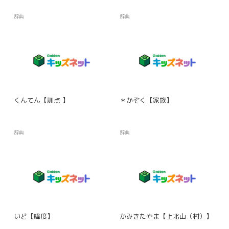
辞典
辞典
くんてん【訓点 】
＊かぞく【家族】
辞典
辞典
いど【緯度】
かみきたやま【上北山（村）】