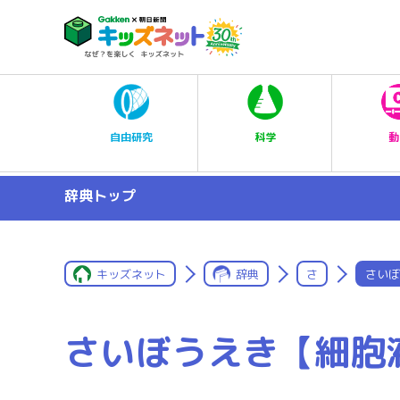
科学
自由研究
動
辞典トップ
キッズネット
辞典
さ
さいぼ
さいぼうえき【細胞