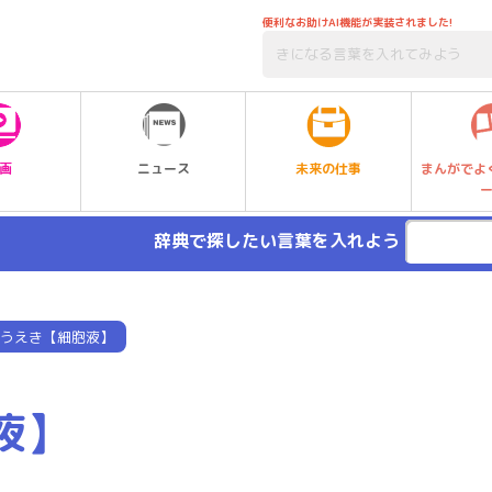
便利なお助けAI機能が実装されました!
未来の仕事
画
ニュース
まんがでよ
辞典で探したい言葉を入れよう
うえき【細胞液】
液】