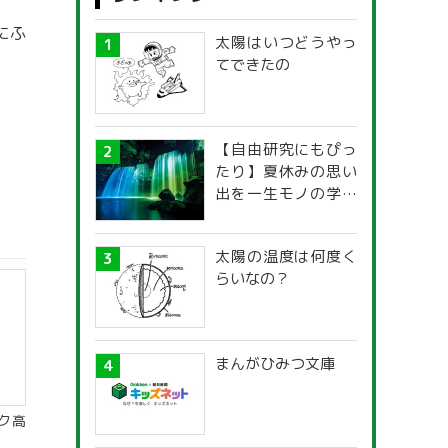
にふ
太陽はいつどうやっ
てできたの
【自由研究にもぴっ
たり】夏休みの思い
出を一生モノの学び
に！「光の不思議」
探究ガイド
太陽の温度は何度く
らいなの？
まんがひみつ文庫
ク高