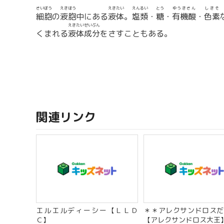
さいぼう
えきほう
えきたい
えんるい
とう
ゆうきさん
しきそ
細胞
の
液胞
中にある
液体
。
塩類
・
糖
・
有機酸
・
色素
えきたいせいぶん
くまれる
液体成分
をさすこともある。
関連リンク
エルエルディーシー【ＬＬＤ
＊＊アレクサンドロスだ
Ｃ】
【アレクサンドロス大王