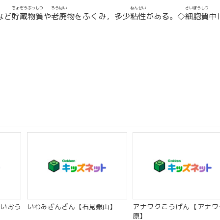
ちょぞうぶっしつ
ろうはい
ねんせい
さいぼうしつ
など
貯蔵物質
や
老廃
物をふくみ，多少
粘性
がある。◇
細胞質
中
いおう
いわみぎんざん【石見銀山】
アナワクこうげん【アナワ
】
原】