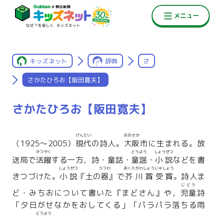
キッズネット
辞典
さ
さかたひろお【阪田寛夫】
さかたひろお【阪田寛夫】
げんだい
おおさか
（1925〜2005）
現代
の詩人。
大阪
市に生まれる。放
かつやく
どうよう
しょうせつ
送局で
活躍
する一方，詩・童話・
童謡
・
小説
などを書
しょうせつ
うつわ
あくたがわしょう
じゅしょう
きつづけた。
小説
『土の
器
』で
芥川賞
受賞
。詩人ま
じどう
ど・みちおについて書いた『まどさん』や，
児童
詩
「夕日がせなかをおしてくる」「パラパラ落ちる雨
どうよう