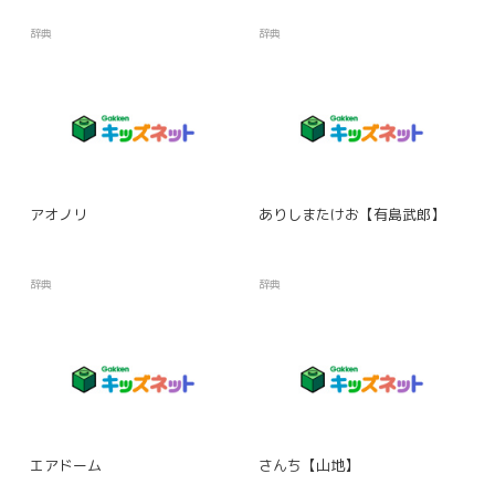
辞典
辞典
アオノリ
ありしまたけお【有島武郎】
辞典
辞典
エアドーム
さんち【山地】