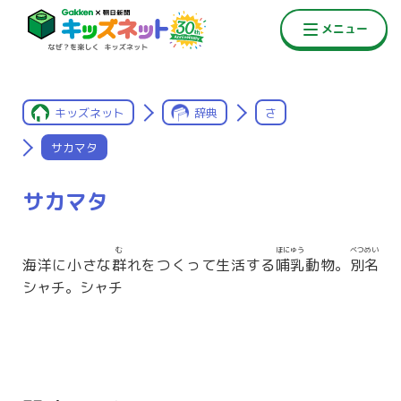
キッズネット
辞典
さ
サカマタ
サカマタ
む
ほにゅう
べつめい
海洋に小さな
群
れをつくって生活する
哺乳
動物。
別名
シャチ。シャチ