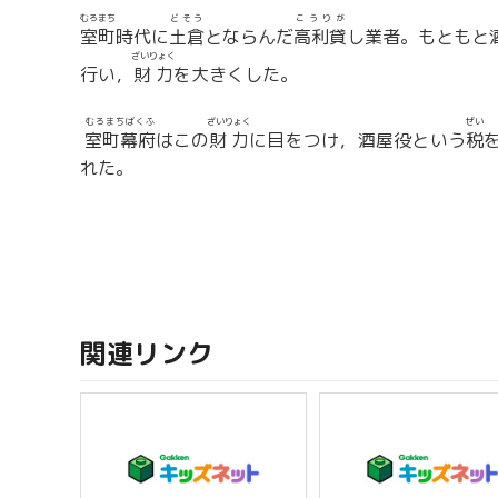
むろまち
どそう
こうりが
室町
時代に
土倉
とならんだ
高利貸
し業者。もともと
ざいりょく
行い，
財力
を大きくした。
むろまちばくふ
ざいりょく
ぜい
室町幕府
はこの
財力
に目をつけ，酒屋役という
税
れた。
関連リンク