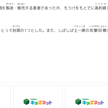
せいぞう
はんばい
こうりが
酒を
製造
・
販売
する業者であったが，もうけをもとでに
高利貸
ざいげん
つちいっき
こうげきもくひょう
をとって
財源
の1つとした。また，しばしば
土一揆
の
攻撃目標