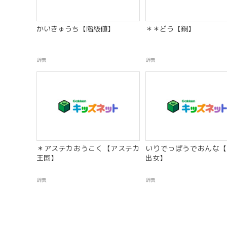
かいきゅうち【階級値】
＊＊どう【銅】
辞典
辞典
＊アステカおうこく【アステカ
いりでっぽうでおんな【
王国】
出女】
辞典
辞典