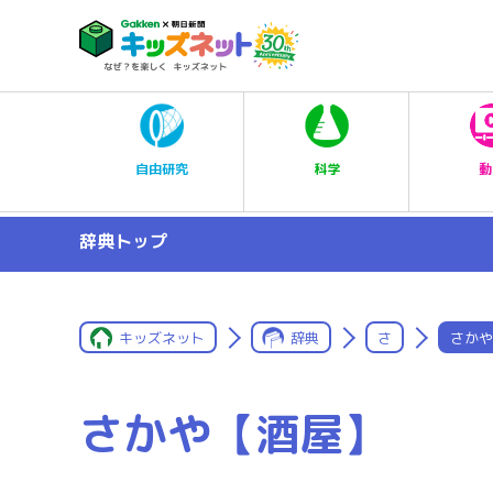
科学
自由研究
動
辞典トップ
キッズネット
辞典
さ
さかや
さかや【酒屋】