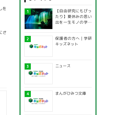
しを
【自由研究にもぴっ
たり】夏休みの思い
出を一生モノの学び
に！「光の不思議」
にさ
探究ガイド
保護者の方へ | 学研
キッズネット
ニュース
まんがひみつ文庫