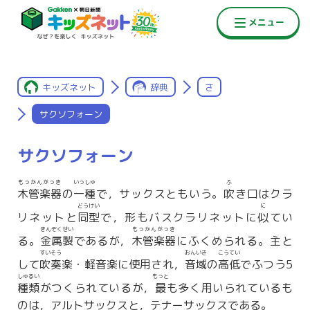
キッズネット
辞典
さ
サクソフォーン
サクソフォーン
もっかんがっき
いっしゅ
ふ
木管楽器
の
一種
で，サックスともいう。
吹
き口はクラ
どうけい
に
リネットと
同型
で，形もバスクラリネットに
似
てい
きんぞくせい
もっかんがっき
る。
金属製
であるが，
木管楽器
にふくめられる。主と
すいそう
おんいき
こうてい
して
吹奏
楽・軽音楽に使用され，
音域
の
高低
でふつう5
しゅるい
もっと
種類
がつくられているが，
最
も多く用いられているも
のは，アルトサックスと，テナーサックスである。