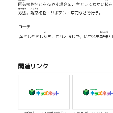
えんげい
えだ
園芸
植物などをふやす場合に，主としてわかい
枝
を
ほうほう
かんよう
方法
。
観葉
植物・サボテン・草花などで行う。
コーチ
め
おやかぶ
葉ざしやさし
芽
も，これと同じで，いずれも
親株
と
関連リンク