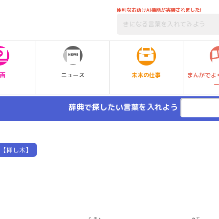
便利なお助けAI機能が実装されました!
未来の仕事
画
ニュース
まんがでよ
辞典で探したい言葉を入れよう
【挿し木】