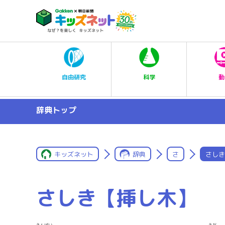
科学
自由研究
動
辞典トップ
キッズネット
辞典
さ
さしき
さしき【挿し木】