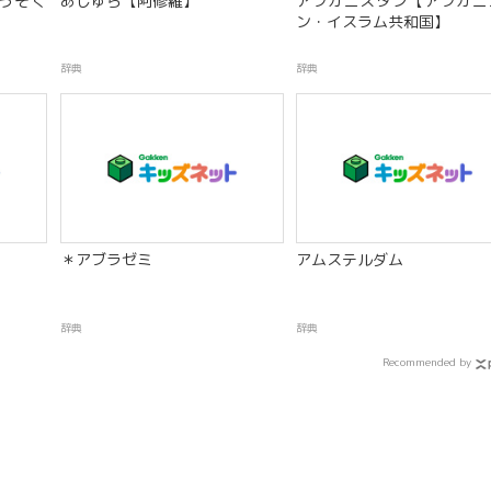
うそく
あしゅら【阿修羅】
アフガニスタン【アフガニ
】
ン・イスラム共和国】
辞典
辞典
】
＊アブラゼミ
アムステルダム
辞典
辞典
Recommended by