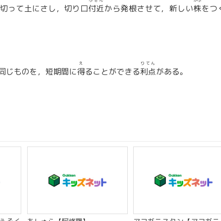
ふきん
かぶ
切って土にさし，切り口
付近
から発根させて，新しい
株
をつ
え
りてん
同じものを，短期間に
得
ることができる
利点
がある。