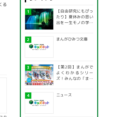
くる
【自由研究にもぴっ
たり】夏休みの思い
出を一生モノの学び
に！「光の不思議」
探究ガイド
まんがひみつ文庫
【第2回】まんがで
よくわかるシリー
ズ！みんなの「まん
がひみつ文庫」読書
感想文コンクール
ニュース