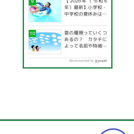
【2026年（令和8
年）最新】小学校・
中学校の夏休みはい
つからいつまで？ 都
道府県別「夏季休暇
雲の種類っていくつ
一覧」
あるの？ カタチに
よって名前や特徴が
違うの？
Recommended by